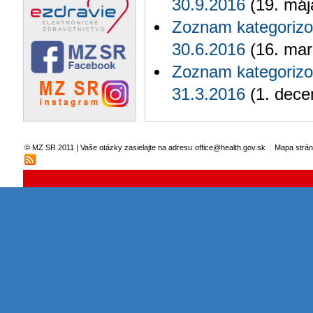
30.9.2016
(19. máj
Zoznam kategorizo
30.6.2016
(16. mar
Zoznam kategorizo
31.3.2016
(1. dece
|
© MZ SR 2011 | Vaše otázky zasielajte na adresu
office@health.gov.sk
Mapa strá