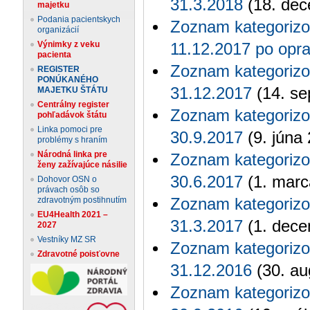
31.3.2018
(18. dec
majetku
Podania pacientskych
Zoznam kategorizo
organizácií
Výnimky z veku
11.12.2017 po opr
pacienta
Zoznam kategorizo
REGISTER
PONÚKANÉHO
31.12.2017
(14. se
MAJETKU ŠTÁTU
Centrálny register
Zoznam kategorizo
pohľadávok štátu
Linka pomoci pre
30.9.2017
(9. júna
problémy s hraním
Národná linka pre
Zoznam kategorizo
ženy zažívajúce násilie
30.6.2017
(1. marc
Dohovor OSN o
právach osôb so
zdravotným postihnutím
Zoznam kategorizo
EU4Health 2021 –
31.3.2017
(1. dece
2027
Vestníky MZ SR
Zoznam kategorizo
Zdravotné poisťovne
31.12.2016
(30. au
Zoznam kategorizo