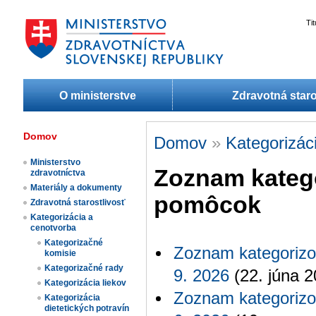
Ti
O ministerstve
Zdravotná staro
Domov
Domov
»
Kategorizác
Ministerstvo
Zoznam kateg
zdravotníctva
Materiály a dokumenty
pomôcok
Zdravotná starostlivosť
Kategorizácia a
cenotvorba
Kategorizačné
Zoznam kategorizo
komisie
Kategorizačné rady
9. 2026
(22. júna 2
Kategorizácia liekov​
Zoznam kategorizo
Kategorizácia
dietetických potravín​