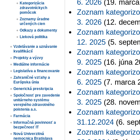
6. 2026
(19. marca
Kategorizácia
zdravotníckych
Zoznam kategorizo
pomôcok
Zoznamy úradne
3. 2026
(12. decem
určených cien​
Zoznam kategorizo
Odkazy a dokumenty
Lieková politika
12. 2025
(5. septe
Vzdelávanie a uznávanie
Zoznam kategorizo
kvalifikácií
Projekty a výzvy
9. 2025
(16. júna 2
Mediálne informácie
Zoznam kategorizo
Legislatíva a financovanie
Zahraničné vzťahy a
6. 2025
(7. marca 
Európska únia
Generická preskripcia
Zoznam kategorizo
Spoločnosť pre zavedenie
unitárneho systému
3. 2025
(28. novem
verejného zdravotného
poistenia a.s.
Zoznam kategorizo
Farmácia
31.12.2024
(6. sep
Informačná povinnosť a
bezpečnosť IT
Zoznam kategorizo
Nová Univerzitná
nemocnica Bratislava