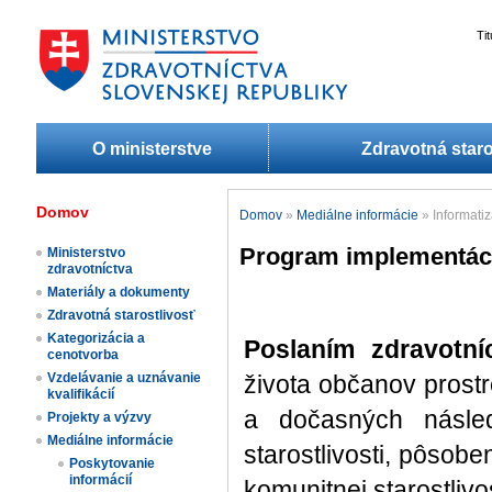
Ti
O ministerstve
Zdravotná staro
Domov
Domov
»
Mediálne informácie
»
Informati
Program implementáci
Ministerstvo
zdravotníctva
Materiály a dokumenty
Zdravotná starostlivosť
Kategorizácia a
Poslaním zdravotní
cenotvorba
Vzdelávanie a uznávanie
života občanov prostr
kvalifikácií
a dočasných násle
Projekty a výzvy
Mediálne informácie
starostlivosti, pôsob
Poskytovanie
informácií
komunitnej starostlivos