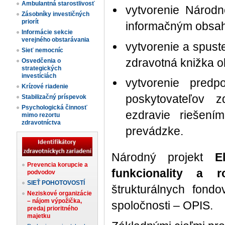
Ambulantná starostlivosť
vytvorenie Národn
Zásobníky investičných
priorít
informačným obsa
Informácie sekcie
verejného obstarávania
vytvorenie a spust
Sieť nemocníc
zdravotná knižka o
Osvedčenia o
strategických
investíciách
vytvorenie predp
Krízové riadenie
poskytovateľov z
Stabilizačný príspevok
Psychologická činnosť
ezdravie riešení
mimo rezortu
zdravotníctva
prevádzke.
Národný projekt
E
Prevencia korupcie a
funkcionality a r
podvodov
SIEŤ POHOTOVOSTÍ
štrukturálnych fond
Neziskové organizácie
– nájom výpožička,
spoločnosti – OPIS.
predaj prioritného
majetku