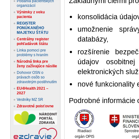
Základnými cieľmi pro
Podania pacientskych
organizácií
Výnimky z veku
konsolidácia údajov
pacienta
REGISTER
umožnenie správy
PONÚKANÉHO
MAJETKU ŠTÁTU
databázy,
Centrálny register
pohľadávok štátu
rozšírenie bezp
Linka pomoci pre
problémy s hraním
údajov osobitnej
Národná linka pre
ženy zažívajúce násilie
elektronických služ
Dohovor OSN o
právach osôb so
zdravotným postihnutím
nové funkcionality 
EU4Health 2021 –
2027
Podrobné informácie o
Vestníky MZ SR
Zdravotné poisťovne
Riadiaci
Sprostre
orgán OPIS
org