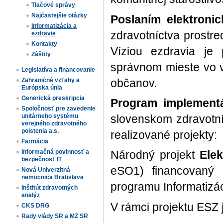
Tlačové správy
Najčastejšie otázky
Poslaním elektronic
Informatizácia a
zdravotníctva prostr
ezdravie
Kontakty
Víziou ezdravia je
Záštity
správnom mieste vo v
Legislatíva a financovanie
občanov.
Zahraničné vzťahy a
Európska únia
Generická preskripcia
Program implementá
Spoločnosť pre zavedenie
slovenskom zdravotníc
unitárneho systému
verejného zdravotného
poistenia a.s.
realizované projekty:
Farmácia
Informačná povinnosť a
Národný projekt
Elek
bezpečnosť IT
eSO1) financovaný 
Nová Univerzitná
nemocnica Bratislava
programu Informatizác
Inštitút zdravotných
analýz
V rámci projektu ESZ 
CKS DRG
Rady vlády SR a MZ SR