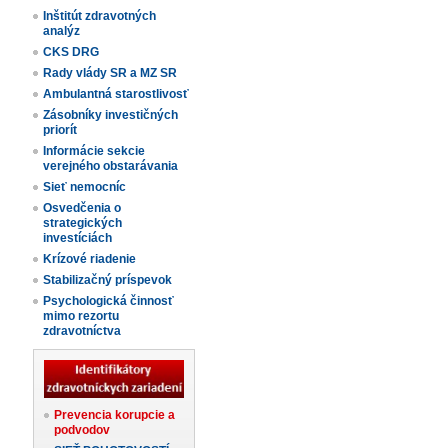
Inštitút zdravotných
analýz
CKS DRG
Rady vlády SR a MZ SR
Ambulantná starostlivosť
Zásobníky investičných
priorít
Informácie sekcie
verejného obstarávania
Sieť nemocníc
Osvedčenia o
strategických
investíciách
Krízové riadenie
Stabilizačný príspevok
Psychologická činnosť
mimo rezortu
zdravotníctva
Prevencia korupcie a
podvodov