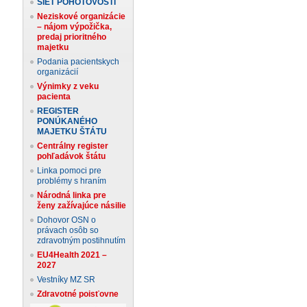
SIEŤ POHOTOVOSTÍ
Neziskové organizácie
– nájom výpožička,
predaj prioritného
majetku
Podania pacientskych
organizácií
Výnimky z veku
pacienta
REGISTER
PONÚKANÉHO
MAJETKU ŠTÁTU
Centrálny register
pohľadávok štátu
Linka pomoci pre
problémy s hraním
Národná linka pre
ženy zažívajúce násilie
Dohovor OSN o
právach osôb so
zdravotným postihnutím
EU4Health 2021 –
2027
Vestníky MZ SR
Zdravotné poisťovne