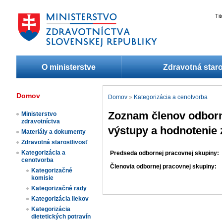
Ti
O ministerstve
Zdravotná staro
Domov
Domov
»
Kategorizácia a cenotvorba
Zoznam členov odborn
Ministerstvo
zdravotníctva
výstupy a hodnotenie 
Materiály a dokumenty
Zdravotná starostlivosť
Kategorizácia a
Predseda odbornej pracovnej skupiny:
cenotvorba
Členovia odbornej pracovnej skupiny:
Kategorizačné
komisie
Kategorizačné rady
Kategorizácia liekov​
Kategorizácia
dietetických potravín​