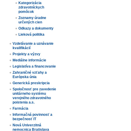
Kategorizácia
zdravotníckych
pomôcok
Zoznamy úradne
určených cien​
Odkazy a dokumenty
Lieková politika
Vzdelávanie a uznávanie
kvalifikácií
Projekty a výzvy
Mediálne informácie
Legislatíva a financovanie
Zahraničné vzťahy a
Európska únia
Generická preskripcia
Spoločnosť pre zavedenie
unitárneho systému
verejného zdravotného
poistenia a.s.
Farmácia
Informačná povinnosť a
bezpečnosť IT
Nová Univerzitná
nemocnica Bratislava