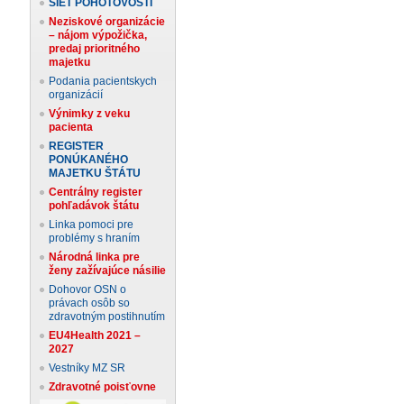
SIEŤ POHOTOVOSTÍ
Neziskové organizácie
– nájom výpožička,
predaj prioritného
majetku
Podania pacientskych
organizácií
Výnimky z veku
pacienta
REGISTER
PONÚKANÉHO
MAJETKU ŠTÁTU
Centrálny register
pohľadávok štátu
Linka pomoci pre
problémy s hraním
Národná linka pre
ženy zažívajúce násilie
Dohovor OSN o
právach osôb so
zdravotným postihnutím
EU4Health 2021 –
2027
Vestníky MZ SR
Zdravotné poisťovne