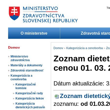
Ti
O ministerstve
Zdravotná staro
Domov
Domov
»
Kategorizácia a cenotvorba
»
Zo
Zoznam dietet
Ministerstvo
zdravotníctva
cenou 01. 03. 
Materiály a dokumenty
Zdravotná starostlivosť
Kategorizácia a
cenotvorba
Dátum aktualizácie: 3
Kategorizačné
komisie
Kategorizačné rady
​Zoznam dietetic
Kategorizácia liekov​
zoznamu:
od 01.03.2
Kategorizácia
dietetických potravín​