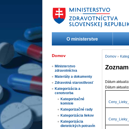
O ministerstve
Domov
Domov
»
Kateg
Zoznam 
Ministerstvo
zdravotníctva
Materiály a dokumenty
Dátum aktualizá
Zdravotná starostlivosť
Dátum aktualiz
Kategorizácia a
cenotvorba
Kategorizačné
Ceny_Lieky_
komisie
Kategorizačné rady
Kategorizácia liekov​
Ceny_Lieky_
Kategorizácia
dietetických potravín​