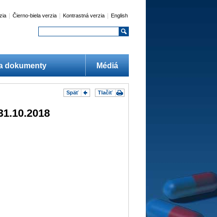
|
|
|
zia
Čierno-biela verzia
Kontrastná verzia
English
 a dokumenty
Médiá
Späť
Tlačiť
31.10.2018