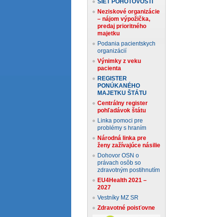
SIEŤ POHOTOVOSTÍ
Neziskové organizácie
– nájom výpožička,
predaj prioritného
majetku
Podania pacientskych
organizácií
Výnimky z veku
pacienta
REGISTER
PONÚKANÉHO
MAJETKU ŠTÁTU
Centrálny register
pohľadávok štátu
Linka pomoci pre
problémy s hraním
Národná linka pre
ženy zažívajúce násilie
Dohovor OSN o
právach osôb so
zdravotným postihnutím
EU4Health 2021 –
2027
Vestníky MZ SR
Zdravotné poisťovne