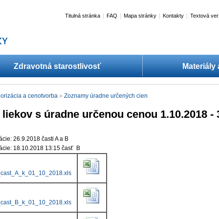
|
|
|
|
Titulná stránka
FAQ
Mapa stránky
Kontakty
Textová ver
Zdravotná starostlivosť
Materiály
orizácia a cenotvorba
»
Zoznamy úradne určených cien​
liekov s úradne určenou cenou 1.10.2018 - 
cie: 26.9.2018 časti A a B
ácie: 18.10.2018 13:15 časť B
cast_A_k_01_10_2018.xls
cast_B_k_01_10_2018.xls