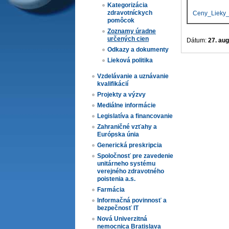
Kategorizácia
zdravotníckych
Ceny_Lieky_
pomôcok
Zoznamy úradne
určených cien​
Dátum:
27. au
Odkazy a dokumenty
Lieková politika
Vzdelávanie a uznávanie
kvalifikácií
Projekty a výzvy
Mediálne informácie
Legislatíva a financovanie
Zahraničné vzťahy a
Európska únia
Generická preskripcia
Spoločnosť pre zavedenie
unitárneho systému
verejného zdravotného
poistenia a.s.
Farmácia
Informačná povinnosť a
bezpečnosť IT
Nová Univerzitná
nemocnica Bratislava