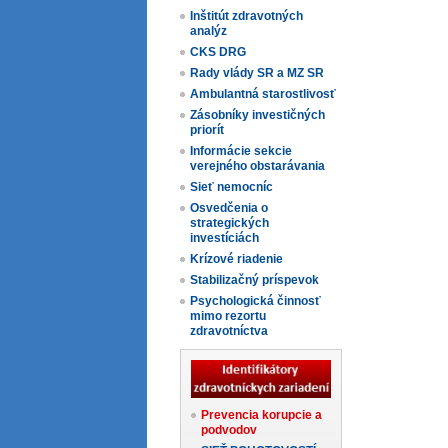
Inštitút zdravotných
analýz
CKS DRG
Rady vlády SR a MZ SR
Ambulantná starostlivosť
Zásobníky investičných
priorít
Informácie sekcie
verejného obstarávania
Sieť nemocníc
Osvedčenia o
strategických
investíciách
Krízové riadenie
Stabilizačný príspevok
Psychologická činnosť
mimo rezortu
zdravotníctva
Prevencia korupcie a
podvodov