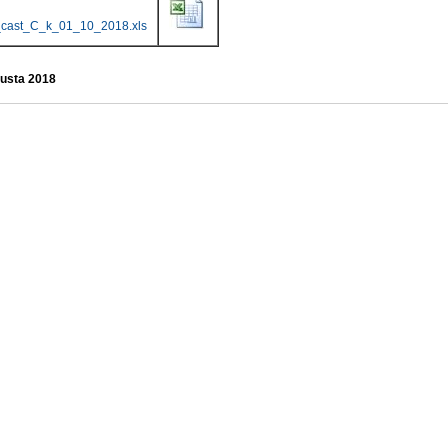
cast_C_k_01_10_2018.xls
gusta 2018