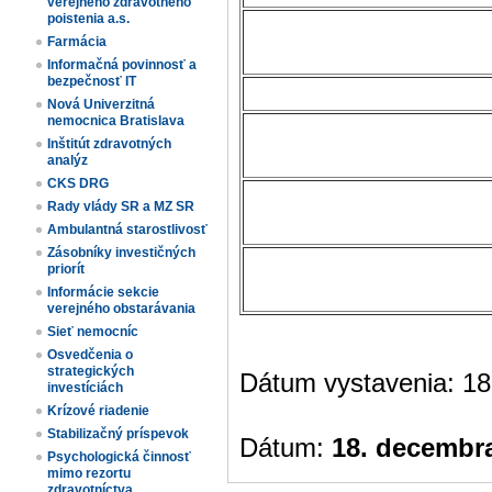
verejného zdravotného
poistenia a.s.
Farmácia
Informačná povinnosť a
bezpečnosť IT
Nová Univerzitná
nemocnica Bratislava
Inštitút zdravotných
analýz
CKS DRG
Rady vlády SR a MZ SR
Ambulantná starostlivosť
Zásobníky investičných
priorít
Informácie sekcie
verejného obstarávania
Sieť nemocníc
Osvedčenia o
strategických
Dátum vystavenia: 18
investíciách
Krízové riadenie
Stabilizačný príspevok
Dátum:
18. decembr
Psychologická činnosť
mimo rezortu
zdravotníctva