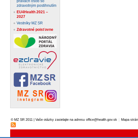
právach osôb so
zdravotným postihnutím
EU4Health 2021 –
2027
Vestníky MZ SR
Zdravotné poisťovne
|
© MZ SR 2011 | Vaše otázky zasielajte na adresu
office@health.gov.sk
Mapa strá