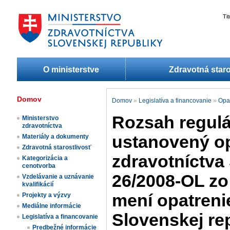
Ti
O ministerstve
Zdravotná staro
Domov
Domov
»
Legislatíva a financovanie
»
Opa
Rozsah regulác
Ministerstvo
zdravotníctva
ustanovený op
Materiály a dokumenty
Zdravotná starostlivosť
zdravotníctva 
Kategorizácia a
cenotvorba
26/2008-OL zo
Vzdelávanie a uznávanie
kvalifikácií
mení opatreni
Projekty a výzvy
Mediálne informácie
Slovenskej rep
Legislatíva a financovanie
Predbežné informácie