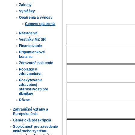
Zákony
Vyhlášky
Opatrenia a výnosy
Cenové opatrenia
Nariadenia
Vestníky MZ SR
Financovanie
Pripomienkové
konanie
Zdravotné poistenie
Poplatky v
zdravotníctve
Poskytovanie
zdravotnej
starostlivosti pre
dlžníkov
Rôzne
Zahraničné vzťahy a
Európska únia
Generická preskripcia
Spoločnosť pre zavedenie
unitárneho systému