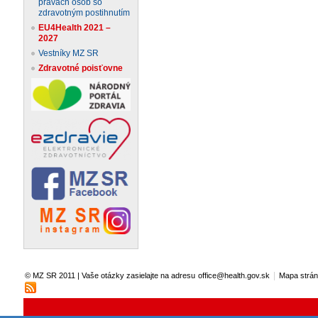
právach osôb so
zdravotným postihnutím
EU4Health 2021 –
2027
Vestníky MZ SR
Zdravotné poisťovne
|
© MZ SR 2011 | Vaše otázky zasielajte na adresu
office@health.gov.sk
Mapa strá