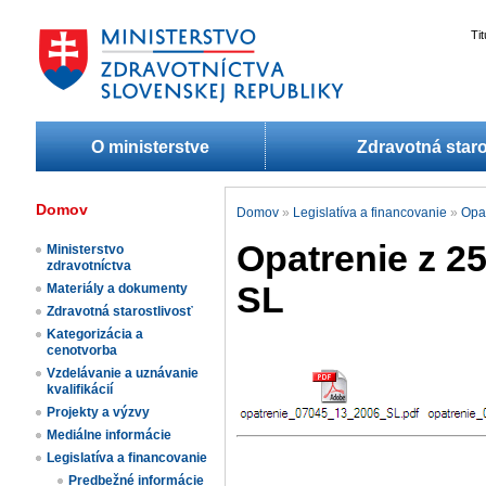
Ti
O ministerstve
Zdravotná staro
Domov
Domov
»
Legislatíva a financovanie
»
Opa
Opatrenie z 25
Ministerstvo
zdravotníctva
SL
Materiály a dokumenty
Zdravotná starostlivosť
Kategorizácia a
cenotvorba
Vzdelávanie a uznávanie
kvalifikácií
Projekty a výzvy
Mediálne informácie
Legislatíva a financovanie
Predbežné informácie