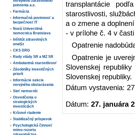
verejného zdravotného
transplantácie pod
poistenia a.s.
Farmácia
starostlivosti, službá
Informačná povinnosť a
a o zmene a doplnení
bezpečnosť IT
Nová Univerzitná
- v prílohe č. 4 v čast
nemocnica Bratislava
Inštitút zdravotných
Opatrenie nadobúda
analýz
CKS DRG
Opatrenie je uverej
Rady vlády SR a MZ SR
Ambulantná starostlivosť
Slovenskej republiky
Zásobníky investičných
priorít
Slovenskej republiky.
Informácie sekcie
verejného obstarávania
Dátum vystavenia: 27
Sieť nemocníc
Osvedčenia o
strategických
Dátum:
27. januára 
investíciách
Krízové riadenie
Stabilizačný príspevok
Psychologická činnosť
mimo rezortu
zdravotníctva