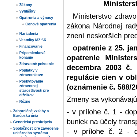
Ministers
Zákony
Vyhlášky
Ministerstvo zdravo
Opatrenia a výnosy
zákona Národnej rady
Cenové opatrenia
Nariadenia
znení neskorších pre
Vestníky MZ SR
opatrenie z 25. ja
Financovanie
Pripomienkové
opatrenie Minister
konanie
Zdravotné poistenie
decembra 2003 č. 
Poplatky v
zdravotníctve
regulácie cien v ob
Poskytovanie
(oznámenie č. 588/20
zdravotnej
starostlivosti pre
dlžníkov
Zmeny sa vykonávajú
Rôzne
- v prílohe č. 1 - d
Zahraničné vzťahy a
Európska únia
buniek na účely trans
Generická preskripcia
Spoločnosť pre zavedenie
- v prílohe č. 2 - 
unitárneho systému