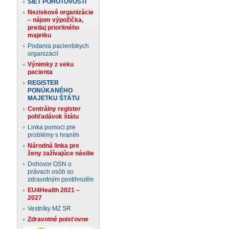
SIEŤ POHOTOVOSTÍ
Neziskové organizácie
– nájom výpožička,
predaj prioritného
majetku
Podania pacientskych
organizácií
Výnimky z veku
pacienta
REGISTER
PONÚKANÉHO
MAJETKU ŠTÁTU
Centrálny register
pohľadávok štátu
Linka pomoci pre
problémy s hraním
Národná linka pre
ženy zažívajúce násilie
Dohovor OSN o
právach osôb so
zdravotným postihnutím
EU4Health 2021 –
2027
Vestníky MZ SR
Zdravotné poisťovne