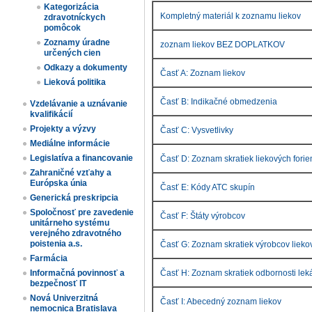
Kategorizácia
Kompletný materiál k zoznamu liekov
zdravotníckych
pomôcok
Zoznamy úradne
zoznam liekov BEZ DOPLATKOV
určených cien​
Odkazy a dokumenty
Časť A: Zoznam liekov
Lieková politika
Časť B: Indikačné obmedzenia
Vzdelávanie a uznávanie
kvalifikácií
Projekty a výzvy
Časť C: Vysvetlivky
Mediálne informácie
Legislatíva a financovanie
Časť D: Zoznam skratiek liekových fori
Zahraničné vzťahy a
Európska únia
Časť E: Kódy ATC skupín
Generická preskripcia
Spoločnosť pre zavedenie
Časť F: Štáty výrobcov
unitárneho systému
verejného zdravotného
poistenia a.s.
Časť G: Zoznam skratiek výrobcov lieko
Farmácia
Informačná povinnosť a
Časť H: Zoznam skratiek odbornosti lek
bezpečnosť IT
Nová Univerzitná
Časť I: Abecedný zoznam liekov
nemocnica Bratislava