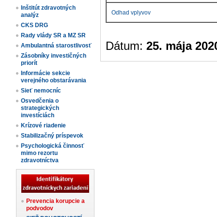
Inštitút zdravotných
Odhad vplyvov
analýz
CKS DRG
Rady vlády SR a MZ SR
Dátum:
25. mája 202
Ambulantná starostlivosť
Zásobníky investičných
priorít
Informácie sekcie
verejného obstarávania
Sieť nemocníc
Osvedčenia o
strategických
investíciách
Krízové riadenie
Stabilizačný príspevok
Psychologická činnosť
mimo rezortu
zdravotníctva
Prevencia korupcie a
podvodov