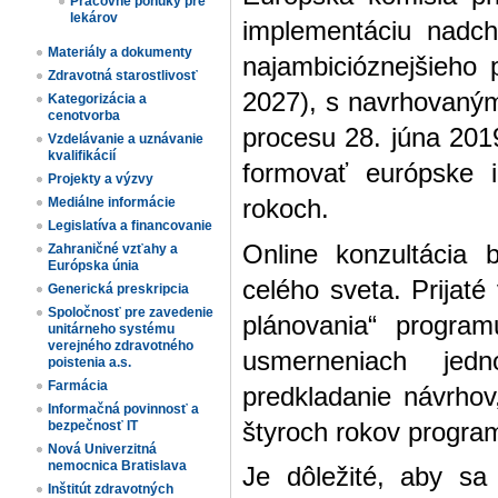
Pracovné ponuky pre
lekárov
implementáciu nadc
Materiály a dokumenty
najambicióznejšieho
Zdravotná starostlivosť
2027), s navrhovaný
Kategorizácia a
cenotvorba
procesu 28. júna 2019
Vzdelávanie a uznávanie
kvalifikácií
formovať európske i
Projekty a výzvy
Mediálne informácie
rokoch.
Legislatíva a financovanie
Online konzultácia 
Zahraničné vzťahy a
Európska únia
celého sveta. Prijaté
Generická preskripcia
Spoločnosť pre zavedenie
plánovania“ program
unitárneho systému
verejného zdravotného
usmerneniach jed
poistenia a.s.
Farmácia
predkladanie návrhov
Informačná povinnosť a
štyroch rokov progra
bezpečnosť IT
Nová Univerzitná
nemocnica Bratislava
Je dôležité, aby sa
Inštitút zdravotných