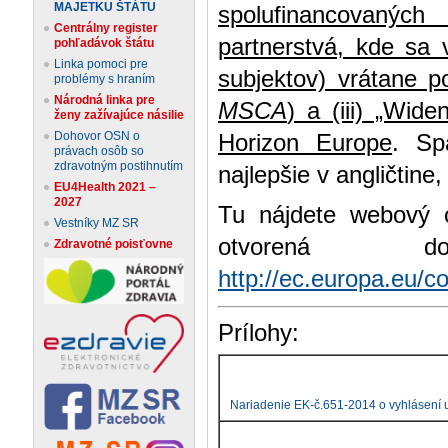
MAJETKU ŠTÁTU
spolufinancovanýc
Centrálny register
partnerstvá, kde sa 
pohľadávok štátu
Linka pomoci pre
subjektov) vrátane p
problémy s hraním
Národná linka pre
MSCA
) a (iii) „Wid
ženy zažívajúce násilie
Dohovor OSN o
Horizon Europe
. Sp
právach osôb so
zdravotným postihnutím
najlepšie v angličtine
EU4Health 2021 –
2027
Tu nájdete webový
Vestníky MZ SR
otvoren
Zdravotné poisťovne
http://ec.europa.eu/c
Prílohy:
Nariadenie EK-č.651-2014 o vyhlásení u