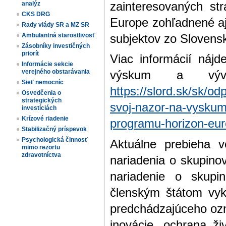
zainteresovaných st
analýz
CKS DRG
Europe zohľadnené aj
Rady vlády SR a MZ SR
Ambulantná starostlivosť
subjektov zo Slovens
Zásobníky investičných
priorít
Viac informácií náj
Informácie sekcie
verejného obstarávania
výskum a výv
Sieť nemocníc
https://slord.sk/sk/od
Osvedčenia o
strategických
svoj-nazor-na-vyskum
investíciách
Krízové riadenie
programu-horizon-eu
Stabilizačný príspevok
Psychologická činnosť
Aktuálne prebieha v
mimo rezortu
zdravotníctva
nariadenia o skupino
nariadenie o skupi
členským štátom vyk
predchádzajúceho ozn
inovácie, ochrana ž