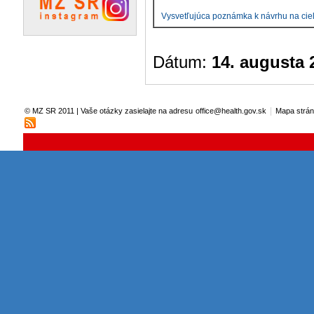
Vysvetľujúca poznámka k návrhu na cie
Dátum:
14. augusta 
|
© MZ SR 2011 | Vaše otázky zasielajte na adresu
office@health.gov.sk
Mapa strá