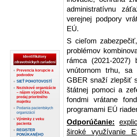
administratívnu záť
verejnej podpory vrá
EÚ.
S cieľom zabezpečiť
problémov kombinova
rámca (2021-2027) 
vnútornom trhu, sa 
Prevencia korupcie a
podvodov
GBER snaží zlepšiť s
SIEŤ POHOTOVOSTÍ
Neziskové organizácie
štátnej pomoci a zef
– nájom výpožička,
predaj prioritného
fondmi vrátane fon
majetku
programami EÚ riaden
Podania pacientskych
organizácií
Výnimky z veku
Odporúčanie:
expli
pacienta
široké využívanie E
REGISTER
PONÚKANÉHO