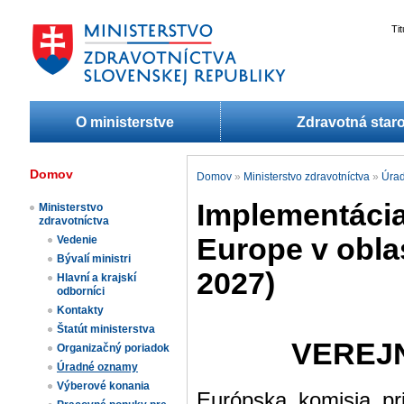
Ti
O ministerstve
Zdravotná staro
Domov
Domov
»
Ministerstvo zdravotníctva
»
Úra
Implementáci
Ministerstvo
zdravotníctva
Europe v oblas
Vedenie
Bývalí ministri
2027)
Hlavní a krajskí
odborníci
Kontakty
Štatút ministerstva
VEREJN
Organizačný poriadok
Úradné oznamy
Výberové konania
Európska komisia pr