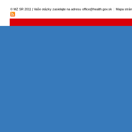
|
© MZ SR 2011 | Vaše otázky zasielajte na adresu
office@health.gov.sk
Mapa strá