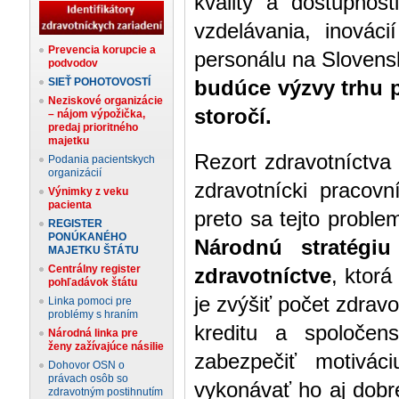
kvality a dostupnost
vzdelávania, inováci
Prevencia korupcie a
personálu na Sloven
podvodov
SIEŤ POHOTOVOSTÍ
budúce výzvy trhu p
Neziskové organizácie
storočí.
– nájom výpožička,
predaj prioritného
majetku
Rezort zdravotníctva
Podania pacientskych
organizácií
zdravotnícki pracov
Výnimky z veku
pacienta
preto sa tejto proble
REGISTER
PONÚKANÉHO
Národnú stratégiu
MAJETKU ŠTÁTU
Centrálny register
zdravotníctve
, ktor
pohľadávok štátu
je zvýšiť počet zdrav
Linka pomoci pre
problémy s hraním
kreditu a spoločen
Národná linka pre
ženy zažívajúce násilie
zabezpečiť motiváci
Dohovor OSN o
právach osôb so
vykonávať ho aj dobre
zdravotným postihnutím