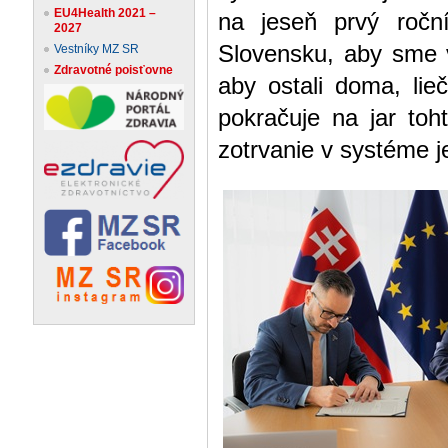
EU4Health 2021 –
na jeseň prvý ročn
2027
Slovensku, aby sme v
Vestníky MZ SR
Zdravotné poisťovne
aby ostali doma, lie
pokračuje na jar toh
zotrvanie v systéme j