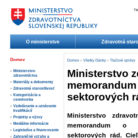
Ti
O ministerstve
Zdravotná staro
Domov
Domov
»
Všetky články
»
Tlačové správy
Ministerstvo 
Ministerstvo
zdravotníctva
memorandum o
Materiály a dokumenty
Zdravotná starostlivosť
sektorových r
Kategorizácia a
cenotvorba
Vzdelávanie a uznávanie
kvalifikácií
Ministerstvo zdravo
Projekty a výzvy
Mediálne informácie
memorandum o sp
Legislatíva a financovanie
sektorových rád. Cie
Zahraničné vzťahy a