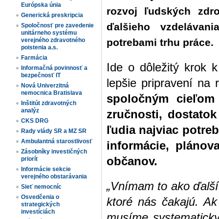
Európska únia
rozvoj ľudských zdro
Generická preskripcia
ďalšieho vzdelávani
Spoločnosť pre zavedenie
unitárneho systému
potrebami trhu práce.
verejného zdravotného
poistenia a.s.
Farmácia
Ide o dôležitý krok k
Informačná povinnosť a
bezpečnosť IT
lepšie pripravení na
Nová Univerzitná
nemocnica Bratislava
spoločným cieľom 
Inštitút zdravotných
analýz
zručnosti, dostato
CKS DRG
ľudia najviac potre
Rady vlády SR a MZ SR
Ambulantná starostlivosť
informácie, plánova
Zásobníky investičných
občanov.
priorít
Informácie sekcie
verejného obstarávania
„Vnímam to ako ďalší 
Sieť nemocníc
Osvedčenia o
ktoré nás čakajú. Ak
strategických
investíciách
musíme systematicky 