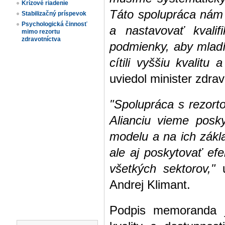
Krízové riadenie
Táto spolupráca nám 
Stabilizačný príspevok
Psychologická činnosť
a nastavovať kvali
mimo rezortu
zdravotníctva
podmienky, aby mladí
cítili vyššiu kvalitu
uviedol minister zdra
"Spolupráca s rezort
Alianciu vieme posk
modelu a na ich zákla
ale aj poskytovať efe
všetkých sektorov,"
u
Andrej Klimant.
Podpis memoranda j